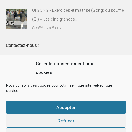
QI GONG « Exercices et maîtrise (Gong) du souffle
(Qi) ». Les cinq grandes...
Publié il y a 5 ans .
Contactez-nous :
Collège de Médecine Chinoise - CMC
Gérer le consentement aux
31100 Toulouse,
cookies
FRANCE.
Nous utilisons des cookies pour optimiser notre site web et notre
service.
Téléphone: (+33) 6 08 12 14 12
E-mail:
contact@medecinechinoise-cmc.com
Accepter
Refuser