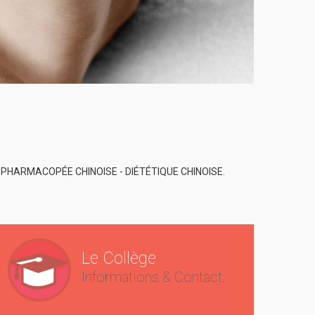
- PHARMACOPÉE CHINOISE - DI
É
T
É
TIQUE CHINOISE.
Le Collège
Informations & Contact.